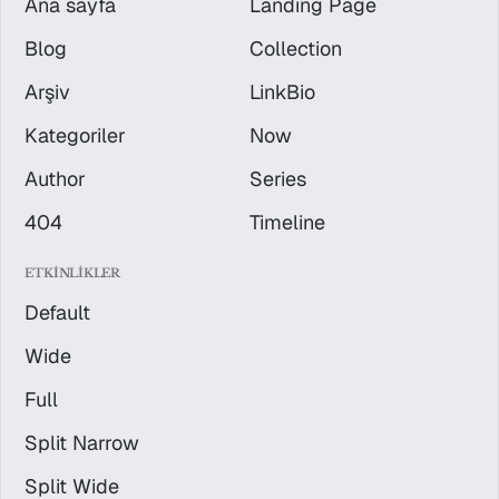
Ana sayfa
Landing Page
Blog
Collection
Arşiv
LinkBio
Kategoriler
Now
Author
Series
404
Timeline
ETKINLIKLER
Default
Wide
Full
Split Narrow
Split Wide